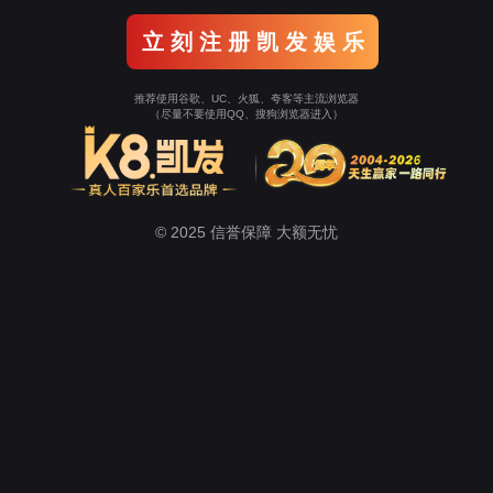
立 刻 注 册 凯 发 娱 乐
推荐使用谷歌、UC、火狐、夸客等主流浏览器
（尽量不要使用QQ、搜狗浏览器进入）
© 2025 信誉保障 大额无忧