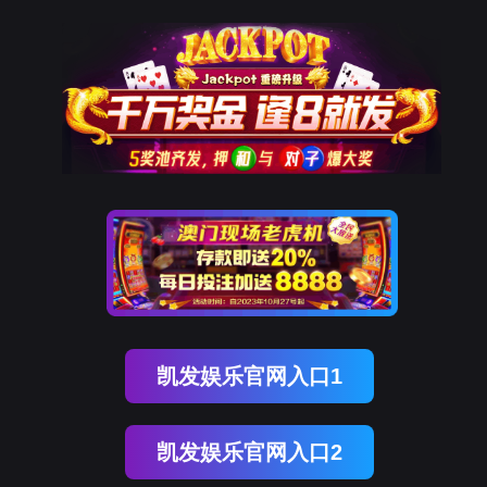
凯发娱乐官网入口1
凯发娱乐官网入口2