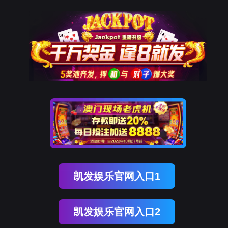
经典案例
K8凯发产品
PPR管路系统
K8凯发安全卫士服务
官方